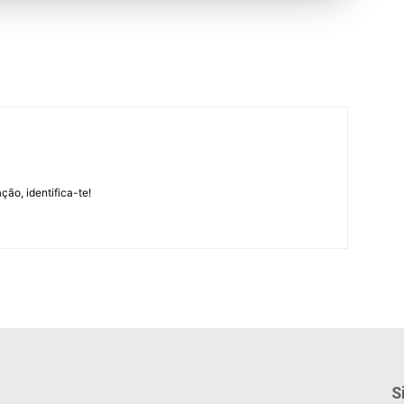
m
ção, identifica-te!
S