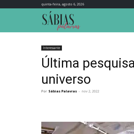
quinta-feira, agosto 6, 2026
Sábias
Palavras
Interessante
Última pesquis
universo
Por
Sábias Palavras
-
nov 2, 2022
Compartilhar