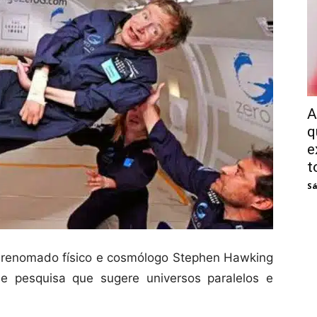
A
q
e
t
Sá
 renomado físico e cosmólogo Stephen Hawking
e pesquisa que sugere universos paralelos e