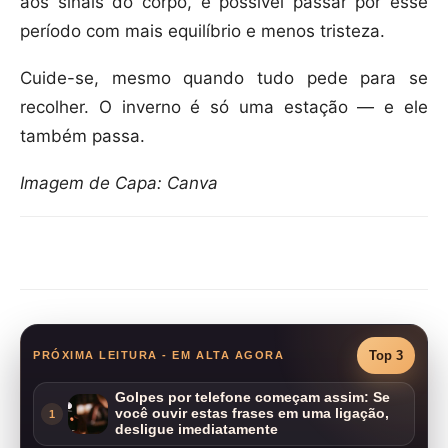
aos sinais do corpo, é possível passar por esse
período com mais equilíbrio e menos tristeza.
Cuide-se, mesmo quando tudo pede para se
recolher. O inverno é só uma estação — e ele
também passa.
Imagem de Capa: Canva
Compartilhar
Top 3
PRÓXIMA LEITURA - EM ALTA AGORA
Golpes por telefone começam assim: Se
você ouvir estas frases em uma ligação,
1
desligue imediatamente