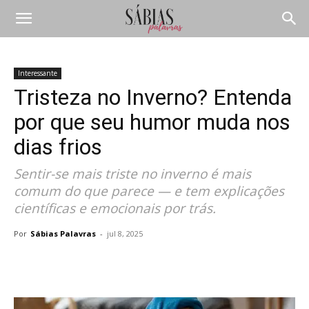
Interessante
Tristeza no Inverno? Entenda
por que seu humor muda nos
dias frios
Sentir-se mais triste no inverno é mais
comum do que parece — e tem explicações
científicas e emocionais por trás.
Por
Sábias Palavras
-
jul 8, 2025
Compartilhar