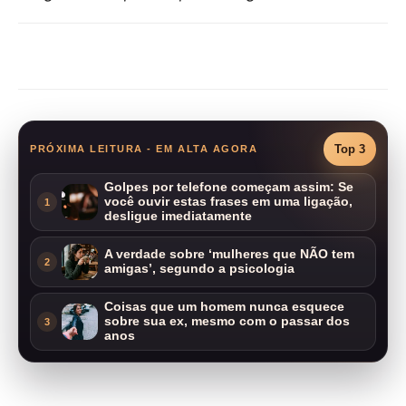
Compartilhar
Top 3
PRÓXIMA LEITURA - EM ALTA AGORA
Golpes por telefone começam assim: Se
você ouvir estas frases em uma ligação,
1
desligue imediatamente
A verdade sobre ‘mulheres que NÃO tem
2
amigas’, segundo a psicologia
Coisas que um homem nunca esquece
sobre sua ex, mesmo com o passar dos
3
anos