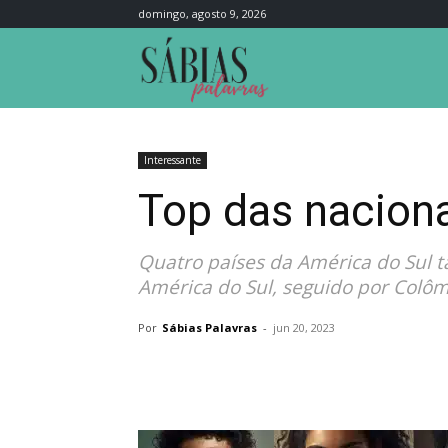
domingo, agosto 9, 2026
Sábias
Palavras
Interessante
Top das nacion
Quatro países da América do Sul t
América do Sul, seguido por Colôm
Por
Sábias Palavras
-
jun 20, 2023
Compartilhar