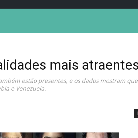
alidades mais atraent
ambém estão presentes, e os dados mostram que o
bia e Venezuela.