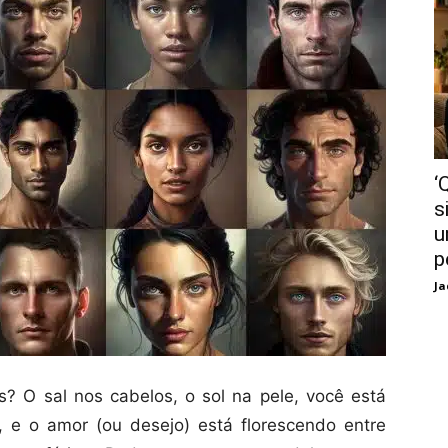
‘
s
u
p
Ja
 O sal nos cabelos, o sol na pele, você está
 e o amor (ou desejo) está florescendo entre