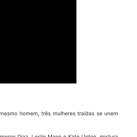
mesmo homem, três mulheres traídas se unem
meron Diaz, Leslie Mann e Kate Upton, mistura