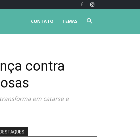
CONTATO
TEMAS
ança contra
iosas
 transforma em catarse e
DESTAQUES