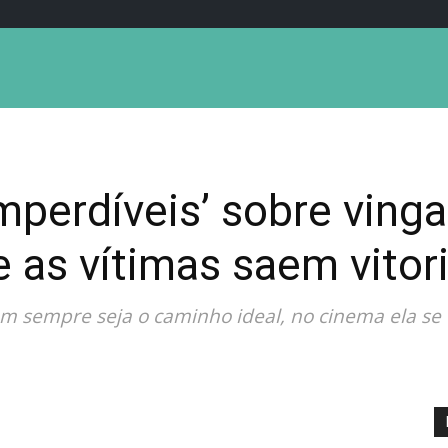
imperdíveis’ sobre ving
e as vítimas saem vitor
em sempre seja o caminho ideal, no cinema ela se