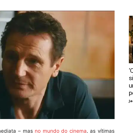
‘
s
u
p
Ja
imediata – mas
no mundo do cinema
, as vítimas