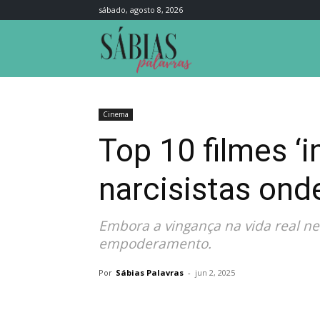
sábado, agosto 8, 2026
Sábias
Palavras
Cinema
Top 10 filmes ‘
narcisistas ond
Embora a vingança na vida real n
empoderamento.
Por
Sábias Palavras
-
jun 2, 2025
Compartilhar