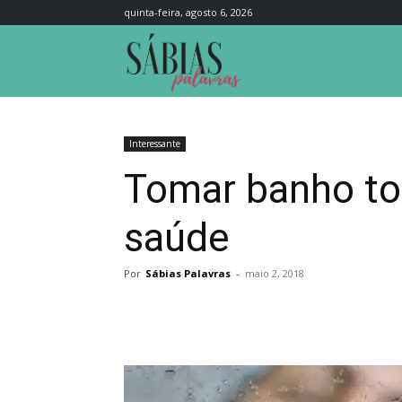
quinta-feira, agosto 6, 2026
Sábias
Palavras
Interessante
Tomar banho tod
saúde
Por
Sábias Palavras
-
maio 2, 2018
Compartilhar