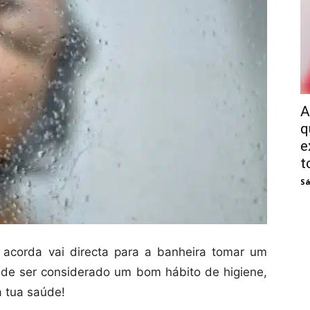
A
q
e
t
Sá
acorda vai directa para a banheira tomar um
 de ser considerado um bom hábito de higiene,
à tua saúde!