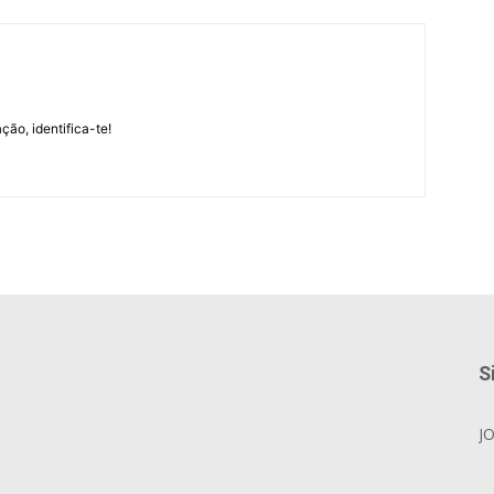
m
ção, identifica-te!
S
J