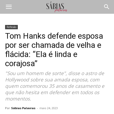
Reflexão
Tom Hanks defende esposa
por ser chamada de velha e
flácida: “Ela é linda e
corajosa”
"Sou um homem de sorte", disse o astro de
Hollywood sobre sua amada esposa, com
quem comemorou 35 anos de casamento e
que não hesita em defender em todos os
momentos.
Por
Sábias Palavras
-
maio 24, 2023