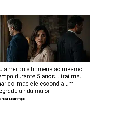
u amei dois homens ao mesmo
empo durante 5 anos… traí meu
arido, mas ele escondia um
egredo ainda maior
rcia Lourenço