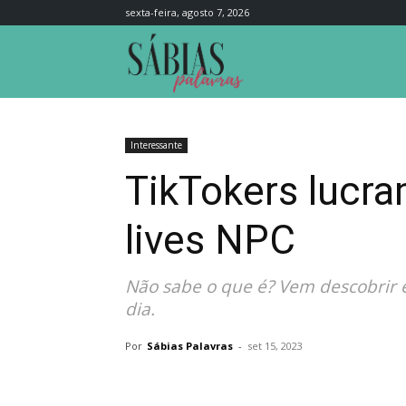
sexta-feira, agosto 7, 2026
Sábias
Palavras
Interessante
TikTokers lucra
lives NPC
Não sabe o que é? Vem descobrir 
dia.
Por
Sábias Palavras
-
set 15, 2023
Compartilhar