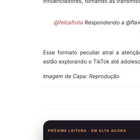
influenciadores, tornando as transmis
@felcafruta
Respondendo a @flav
Esse formato peculiar atrai a atenç
estão explorando o TikTok até adoles
Imagem de Capa: Reprodução
Compartilhar
PRÓXIMA LEITURA - EM ALTA AGORA