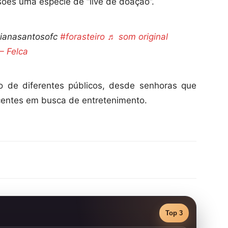
sões uma espécie de “live de doação”.
ianasantosofc
#forasteiro
♬ som original
– Felca
ão de diferentes públicos, desde senhoras que
centes em busca de entretenimento.
Top 3