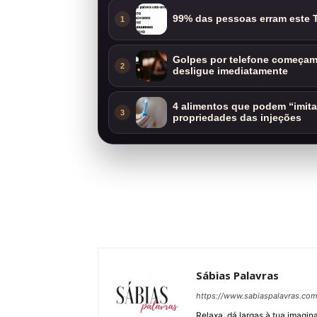
99% das pessoas erram este T
1
Golpes por telefone começam 
2
desligue imediatamente
4 alimentos que podem “imit
3
propriedades das injeções
Sábias Palavras
https://www.sabiaspalavras.co
Relaxa, dá largas à tua imagina