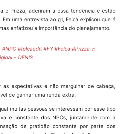
a e Prizza, aderiram a essa tendência e estão
Em uma entrevista ao g1, Felca explicou que é
e, mas enfatizou a importância do planejamento.
A
#NPC
#felcaedit
#FY
#Felca
#Prizza
♬
iginal – DENIS
r as expectativas e não mergulhar de cabeça,
vel de ganhar uma renda extra.
ual muitas pessoas se interessam por esse tipo
itiva e constante dos NPCs, juntamente com a
sensação de gratidão constante por parte dos