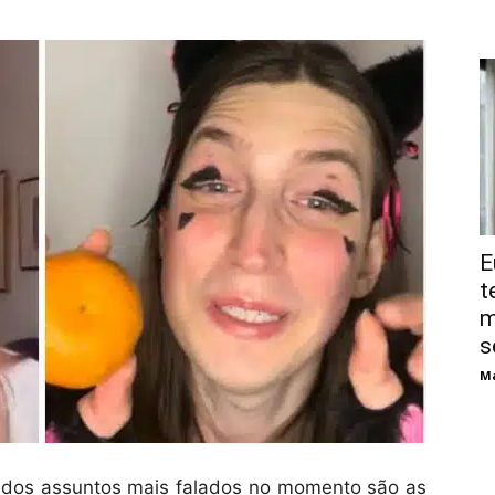
E
t
m
s
Má
 dos assuntos mais falados no momento são as