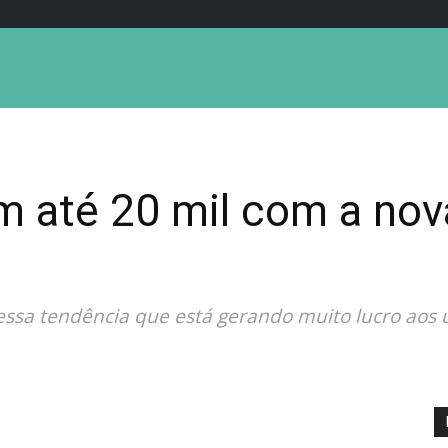
m até 20 mil com a nov
essa tendência que está gerando muito lucro aos 