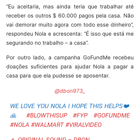
“Eu aceitaria, mas ainda teria que trabalhar até
receber os outros $ 60.000 pagos pela casa. Não
vai demorar muito agora com todo esse dinheiro”,
respondeu Nola e acrescenta: “É isso que está me
segurando no trabalho – a casa”.
Por outro lado, a campanha GoFundMe recebeu
doações suficientes para ajudar Nola a pagar a
casa para que ela pudesse se aposentar.
@dbon973_
WE LOVE YOU NOLA I HOPE THIS HELPS❤️
🙏
#BLOWTHISUP
#FYP
#GOFUNDME
#NOLA
#WALMART
#VIRALVIDEO
♬ ORIGINAL SOUND – DBON