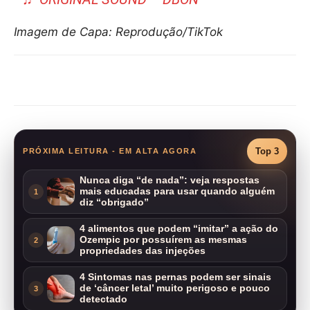
Imagem de Capa: Reprodução/TikTok
Compartilhar
Top 3
PRÓXIMA LEITURA - EM ALTA AGORA
Nunca diga “de nada”: veja respostas
mais educadas para usar quando alguém
1
diz “obrigado”
4 alimentos que podem “imitar” a ação do
Ozempic por possuírem as mesmas
2
propriedades das injeções
4 Sintomas nas pernas podem ser sinais
de ‘câncer letal’ muito perigoso e pouco
3
detectado