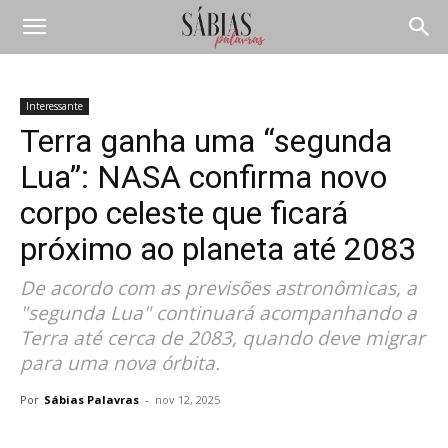
Interessante
Terra ganha uma “segunda
Lua”: NASA confirma novo
corpo celeste que ficará
próximo ao planeta até 2083
De acordo com as previsões astronômicas, a
"segunda Lua" continuará acompanhando a
Terra até cerca de 2083, quando deve migrar
para uma nova órbita.
Por
Sábias Palavras
-
nov 12, 2025
Compartilhar