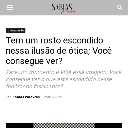
Interessante
Tem um rosto escondido
nessa ilusão de ótica; Você
consegue ver?
Pare um momento e VEJA essa imagem. Você
consegue ver o que está escondido nesse
fenômeno fascinante?
Por
Sábias Palavras
-
mar 5, 2024
Compartilhar