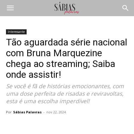
Interessante
Tão aguardada série nacional
com Bruna Marquezine
chega ao streaming; Saiba
onde assistir!
Se você é fã de histórias emocionantes, com
uma dose perfeita de risadas e reviravoltas,
esta é uma escolha imperdível!
Por
Sábias Palavras
-
nov 22, 2024
Compartilhar