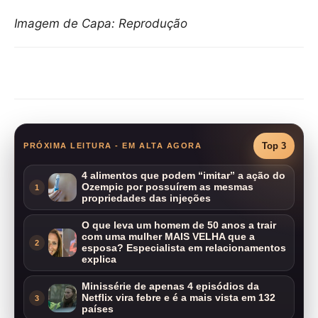
Imagem de Capa: Reprodução
Compartilhar
Top 3
PRÓXIMA LEITURA - EM ALTA AGORA
4 alimentos que podem “imitar” a ação do
Ozempic por possuírem as mesmas
1
propriedades das injeções
O que leva um homem de 50 anos a trair
com uma mulher MAIS VELHA que a
2
esposa? Especialista em relacionamentos
explica
Minissérie de apenas 4 episódios da
Netflix vira febre e é a mais vista em 132
3
países