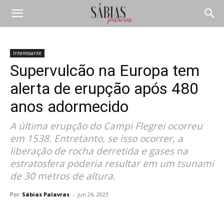
Interessante
Supervulcão na Europa tem
alerta de erupção após 480
anos adormecido
A última erupção do Campi Flegrei ocorreu
em 1538. Entretanto, se isso ocorrer, a
liberação de rocha derretida e gases na
estratosfera poderia resultar em um tsunami
de 30 metros de altura.
Por
Sábias Palavras
-
jun 26, 2023
Compartilhar