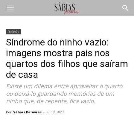
Reflexão
Síndrome do ninho vazio:
imagens mostra pais nos
quartos dos filhos que saíram
de casa
Existe um dilema entre aproveitar o quarto
ou deixá-lo guardando memórias de um
ninho que, de repente, fica vazio.
Por
Sábias Palavras
-
jul 18, 2023
Compartilhar