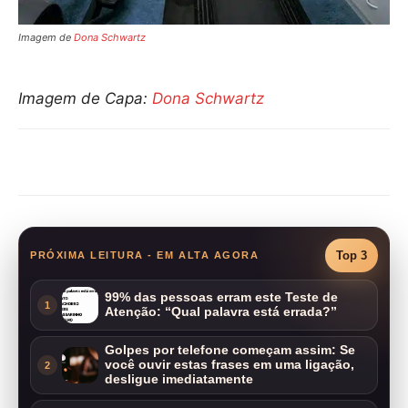
Imagem de
Dona Schwartz
Imagem de Capa:
Dona Schwartz
Compartilhar
Top 3
PRÓXIMA LEITURA - EM ALTA AGORA
99% das pessoas erram este Teste de
1
Atenção: “Qual palavra está errada?”
Golpes por telefone começam assim: Se
você ouvir estas frases em uma ligação,
2
desligue imediatamente