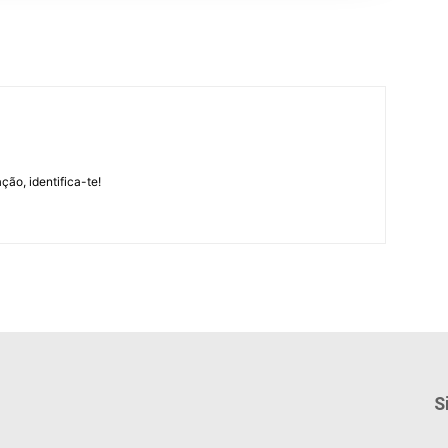
m
ção, identifica-te!
S