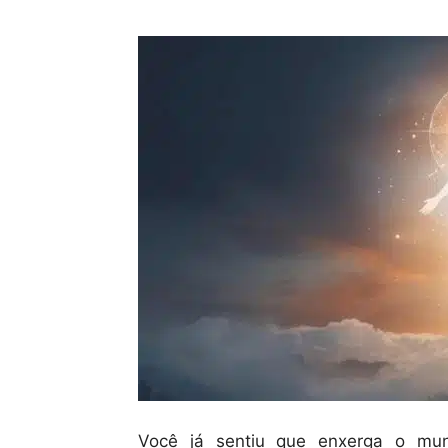
Você já sentiu que enxerga o mun