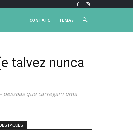
CONTATO
TEMAS
(e talvez nunca
a — pessoas que carregam uma
DESTAQUES