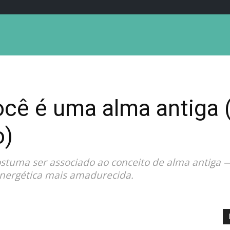
ocê é uma alma antiga 
o)
costuma ser associado ao conceito de alma antig
energética mais amadurecida.