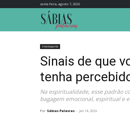
sexta-feira, agosto 7, 2026
Sábias
Palavras
Interessante
Sinais de que v
tenha percebid
Na espiritualidade, esse padrão 
bagagem emocional, espiritual e 
Por
Sábias Palavras
-
jan 14, 2026
Compartilhar