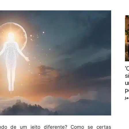
‘
s
u
p
Ja
do de um jeito diferente? Como se certas