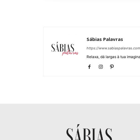
Sábias Palavras
https://www.sabiaspalavras.co
Relaxa, dá largas à tua imagina