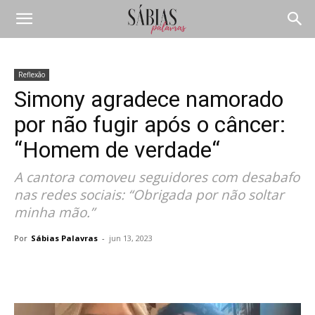
Reflexão
Simony agradece namorado
por não fugir após o câncer:
“Homem de verdade“
A cantora comoveu seguidores com desabafo
nas redes sociais: “Obrigada por não soltar
minha mão.”
Por
Sábias Palavras
-
jun 13, 2023
Compartilhar