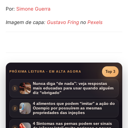
Por:
Simone Guerra
Imagem de capa:
Gustavo Fring
no
Pexels
Compartilhar
Top 3
PRÓXIMA LEITURA - EM ALTA AGORA
Nunca diga “de nada”: veja respostas
mais educadas para usar quando alguém
1
diz “obrigado”
4 alimentos que podem “imitar” a ação do
Ozempic por possuírem as mesmas
2
propriedades das injeções
4 Sintomas nas pernas podem ser sinais