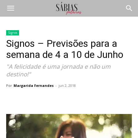
Signos
Signos – Previsões para a
semana de 4 a 10 de Junho
"A felicidade é uma jornada e não um
destino!"
Por
Margarida Fernandes
-
jun 2, 2018
Compartilhar