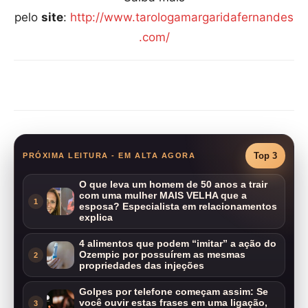
pelo
site
:
http://www.tarologamargaridafernandes
.com/
Compartilhar
Top 3
PRÓXIMA LEITURA - EM ALTA AGORA
O que leva um homem de 50 anos a trair
com uma mulher MAIS VELHA que a
1
esposa? Especialista em relacionamentos
explica
4 alimentos que podem “imitar” a ação do
Ozempic por possuírem as mesmas
2
propriedades das injeções
Golpes por telefone começam assim: Se
você ouvir estas frases em uma ligação,
3