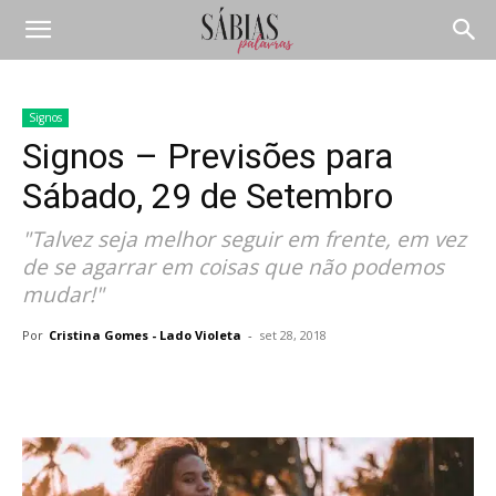
Signos
Signos – Previsões para
Sábado, 29 de Setembro
"Talvez seja melhor seguir em frente, em vez
de se agarrar em coisas que não podemos
mudar!"
Por
Cristina Gomes - Lado Violeta
-
set 28, 2018
Compartilhar