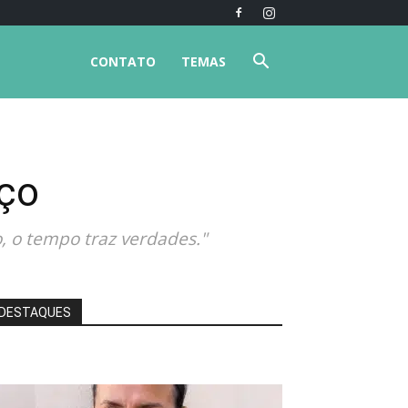
CONTATO
TEMAS
rço
, o tempo traz verdades."
DESTAQUES