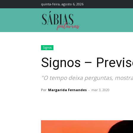
quinta-feira, agosto 6, 2026
Sábias
Palavras
Signos
Signos – Previ
"O tempo deixa perguntas, mostra 
Por
Margarida Fernandes
-
mar 3, 2020
Compartilhar