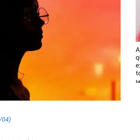
A
q
e
t
Sá
/04)