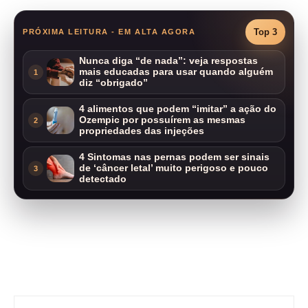
Top 3
PRÓXIMA LEITURA - EM ALTA AGORA
Nunca diga “de nada”: veja respostas
mais educadas para usar quando alguém
1
diz “obrigado”
4 alimentos que podem “imitar” a ação do
Ozempic por possuírem as mesmas
2
propriedades das injeções
4 Sintomas nas pernas podem ser sinais
de ‘câncer letal’ muito perigoso e pouco
3
detectado