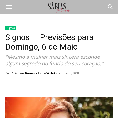
Signos
Signos – Previsões para
Domingo, 6 de Maio
"Mesmo a mulher mais sincera esconde
algum segredo no fundo do seu coração!"
Por
Cristina Gomes - Lado Violeta
-
maio 5, 2018
Compartilhar