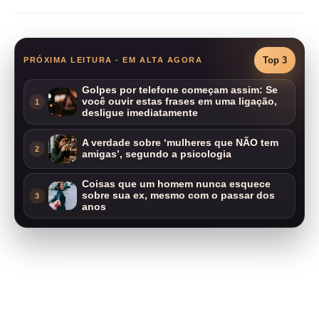
Top 3
PRÓXIMA LEITURA - EM ALTA AGORA
Golpes por telefone começam assim: Se
você ouvir estas frases em uma ligação,
1
desligue imediatamente
A verdade sobre ‘mulheres que NÃO tem
2
amigas’, segundo a psicologia
Coisas que um homem nunca esquece
sobre sua ex, mesmo com o passar dos
3
anos