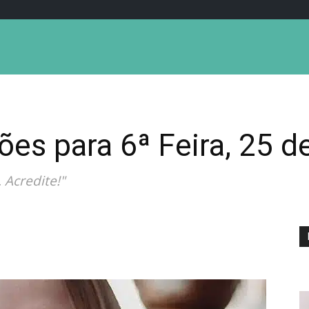
ões para 6ª Feira, 25 d
 Acredite!"