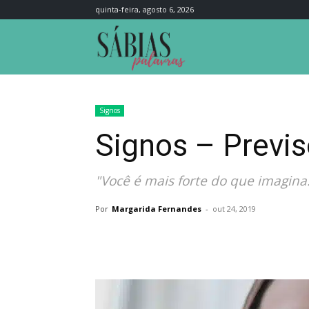
quinta-feira, agosto 6, 2026
Sábias
Palavras
Signos
Signos – Previs
"Você é mais forte do que imagina.
Por
Margarida Fernandes
-
out 24, 2019
Compartilhar