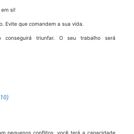
 em si!
. Evite que comandem a sua vida.
 conseguirá triunfar. O seu trabalho será
10)
am pequenos conflitos, você terá a capacidade