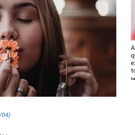
A
q
e
t
Sá
/04)