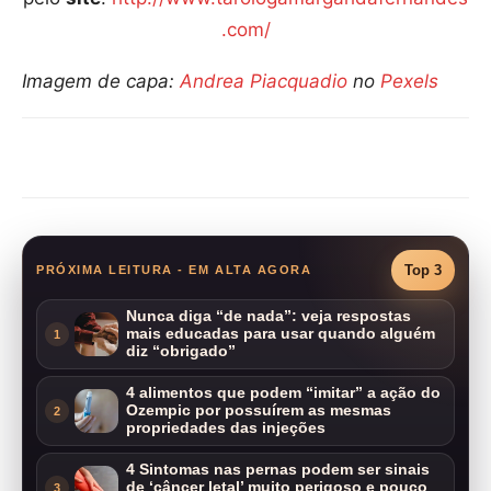
.com/
Imagem de capa:
Andrea Piacquadio
no
Pexels
Compartilhar
Top 3
PRÓXIMA LEITURA - EM ALTA AGORA
Nunca diga “de nada”: veja respostas
mais educadas para usar quando alguém
1
diz “obrigado”
4 alimentos que podem “imitar” a ação do
Ozempic por possuírem as mesmas
2
propriedades das injeções
4 Sintomas nas pernas podem ser sinais
de ‘câncer letal’ muito perigoso e pouco
3