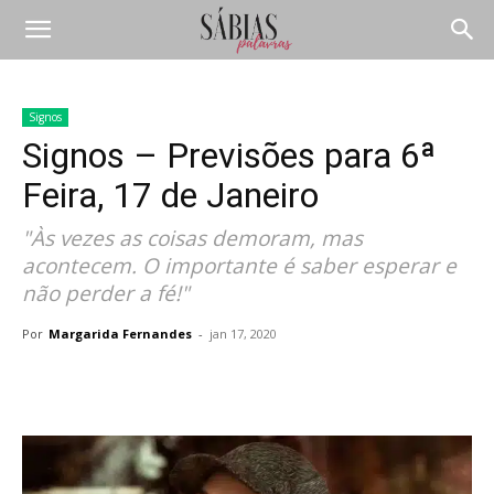
Signos
Signos – Previsões para 6ª
Feira, 17 de Janeiro
"Às vezes as coisas demoram, mas
acontecem. O importante é saber esperar e
não perder a fé!"
Por
Margarida Fernandes
-
jan 17, 2020
Compartilhar