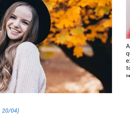
A
q
e
t
Sá
 20/04)