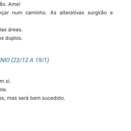
ção. Ame!
nçar num caminho. As alterativas surgirão e
ias áreas.
s duplos.
IO (22/12 A 19/1)
m si.
te.
es, mas será bem sucedido.