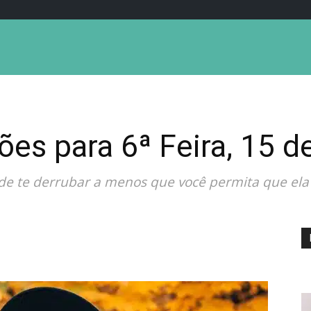
ões para 6ª Feira, 15 
e te derrubar a menos que você permita que ela