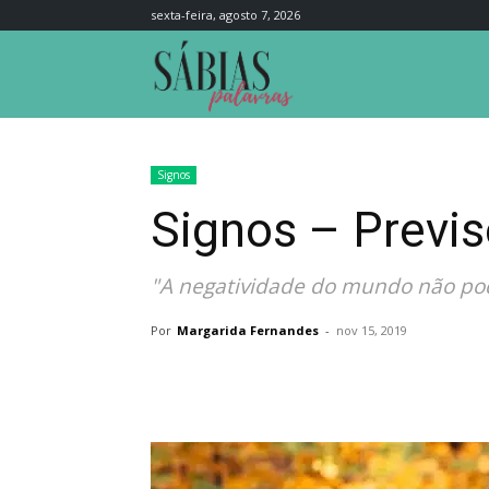
sexta-feira, agosto 7, 2026
Sábias
Palavras
Signos
Signos – Previs
"A negatividade do mundo não pod
Por
Margarida Fernandes
-
nov 15, 2019
Compartilhar