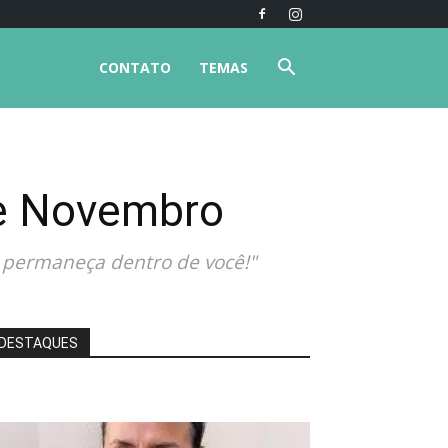
CONTATO
TEMAS
de Novembro
 permaneça dentro de você!"
DESTAQUES