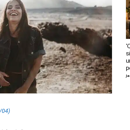
‘
s
u
p
Ja
/04)