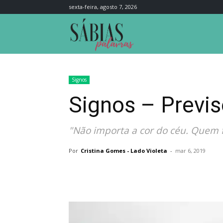
sexta-feira, agosto 7, 2026
Sábias
Palavras
Signos
Signos – Previs
"Não importa a cor do céu. Quem fa
Por
Cristina Gomes - Lado Violeta
-
mar 6, 2019
Compartilhar