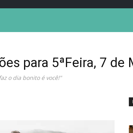
ões para 5ªFeira, 7 de
z o dia bonito é você!"