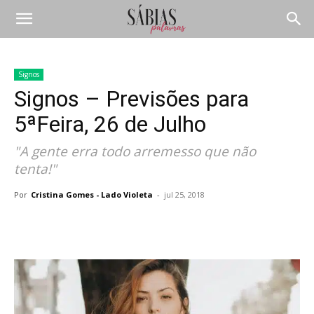
Signos
Signos – Previsões para
5ªFeira, 26 de Julho
"A gente erra todo arremesso que não
tenta!"
Por
Cristina Gomes - Lado Violeta
-
jul 25, 2018
Compartilhar