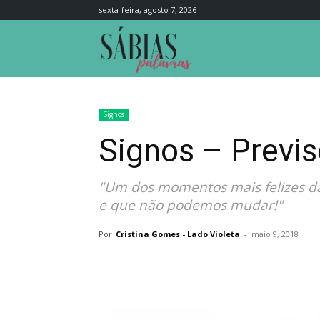
sexta-feira, agosto 7, 2026
Sábias
Palavras
Signos
Signos – Previs
"Um dos momentos mais felizes da 
e que não podemos mudar!"
Por
Cristina Gomes - Lado Violeta
-
maio 9, 2018
Compartilhar