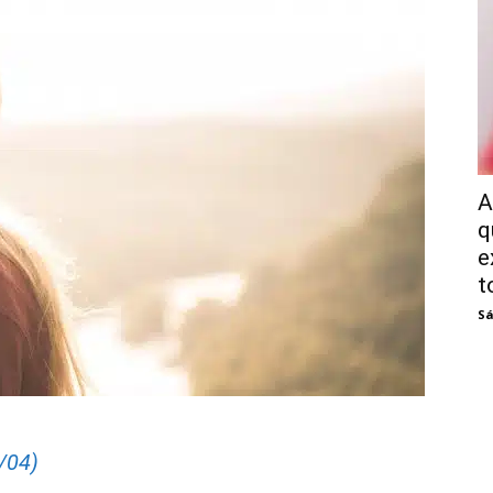
A
q
e
t
Sá
/04)