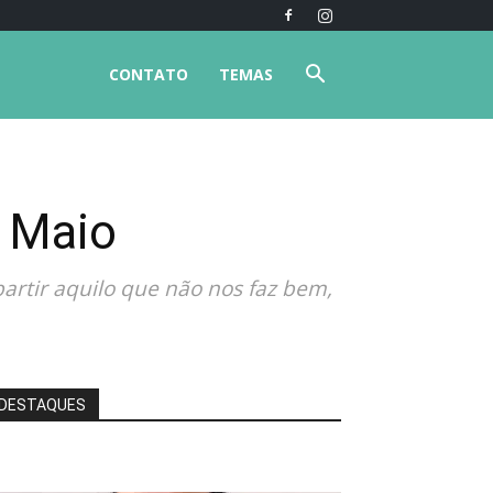
CONTATO
TEMAS
e Maio
artir aquilo que não nos faz bem,
DESTAQUES