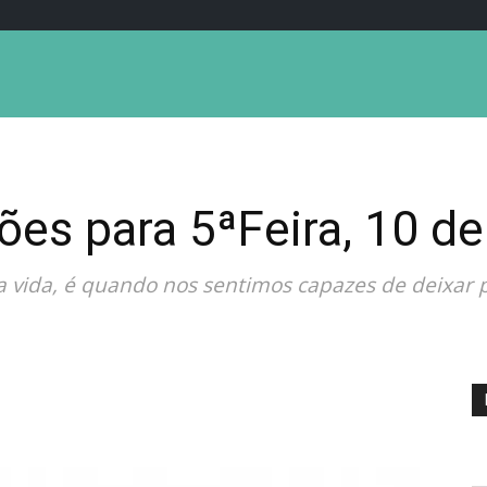
ões para 5ªFeira, 10 d
vida, é quando nos sentimos capazes de deixar p