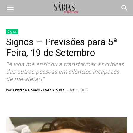
Signos
Signos – Previsões para 5ª
Feira, 19 de Setembro
"A vida me ensinou a transformar as críticas
das outras pessoas em silêncios incapazes
de me afetar!"
Por
Cristina Gomes - Lado Violeta
-
set 19, 2019
Compartilhar