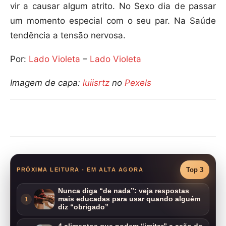
vir a causar algum atrito. No Sexo dia de passar
um momento especial com o seu par. Na Saúde
tendência a tensão nervosa.
Por:
Lado Violeta
–
Lado Violeta
Imagem de capa:
luiisrtz
no
Pexels
Compartilhar
Top 3
PRÓXIMA LEITURA - EM ALTA AGORA
Nunca diga “de nada”: veja respostas
mais educadas para usar quando alguém
1
diz “obrigado”