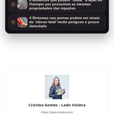
4 alimentos que podem “imitar” a ação do
Ozempic por possuírem as mesmas
2
propriedades das injeções
4 Sintomas nas pernas podem ser sinais
de ‘câncer letal’ muito perigoso e pouco
3
detectado
Cristina Gomes - Lado Violeta
https://ladovioleta.com/