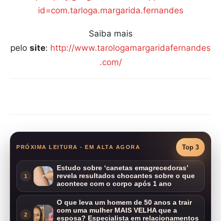
id=com.tarloga.margarida.fernandes
Saiba mais
pelo
site
:
http://www.tarologamargaridafernandes
.com/
Compartilhar
Top 3
PRÓXIMA LEITURA - EM ALTA AGORA
Estudo sobre ‘canetas emagrecedoras’
revela resultados chocantes sobre o que
1
acontece com o corpo após 1 ano
O que leva um homem de 50 anos a trair
com uma mulher MAIS VELHA que a
2
esposa? Especialista em relacionamentos