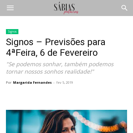
Signos
Signos – Previsões para
4ªFeira, 6 de Fevereiro
"Se podemos sonhar, também podemos
tornar nossos sonhos realidade!"
Por
Margarida Fernandes
-
fev 5, 2019
Compartilhar