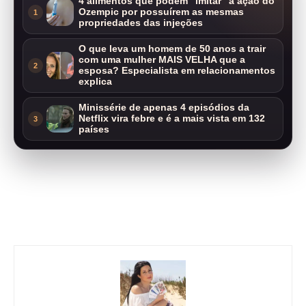
4 alimentos que podem “imitar” a ação do
Ozempic por possuírem as mesmas
1
propriedades das injeções
O que leva um homem de 50 anos a trair
com uma mulher MAIS VELHA que a
2
esposa? Especialista em relacionamentos
explica
Minissérie de apenas 4 episódios da
Netflix vira febre e é a mais vista em 132
3
países