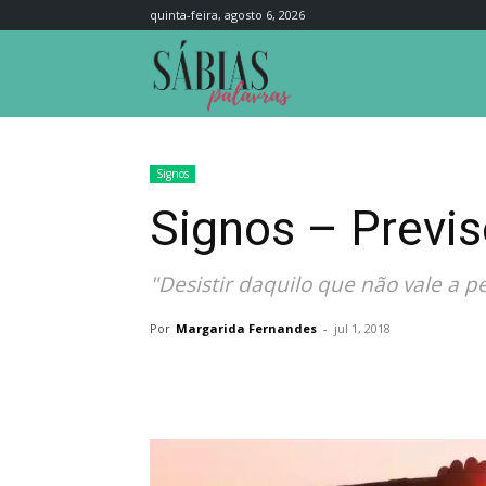
quinta-feira, agosto 6, 2026
Sábias
Palavras
Signos
Signos – Previs
"Desistir daquilo que não vale a p
Por
Margarida Fernandes
-
jul 1, 2018
Compartilhar