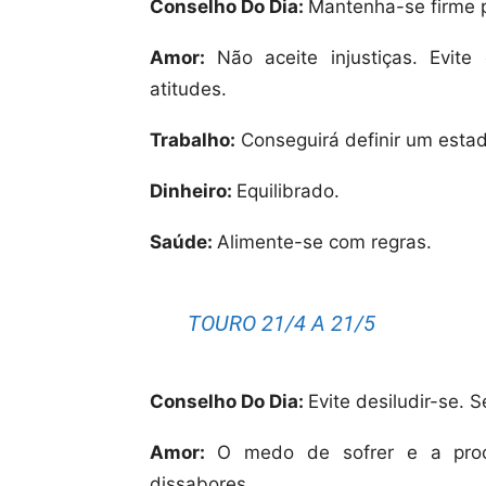
Conselho Do Dia:
Mantenha-se firme p
Amor:
Não aceite injustiças. Evit
atitudes.
Trabalho:
Conseguirá definir um estad
Dinheiro:
Equilibrado.
Saúde:
Alimente-se com regras.
TOURO 21/4 A 21/5
Conselho Do Dia:
Evite desiludir-se. 
Amor:
O medo de sofrer e a procu
dissabores.