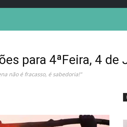
ões para 4ªFeira, 4 de 
ena não é fracasso, é sabedoria!"