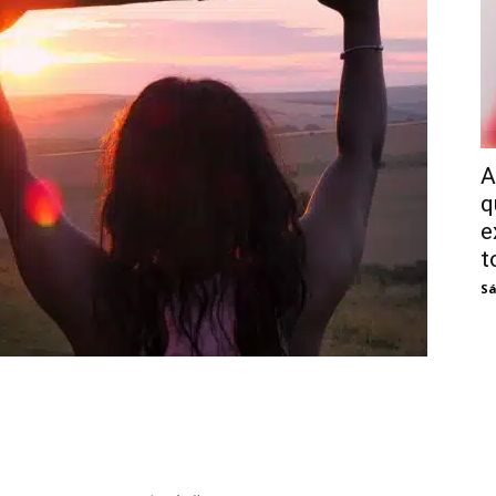
A
q
e
t
Sá