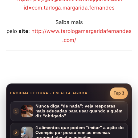
id=com.tarloga.margarida.fernandes
Saiba mais
pelo
site
:
http://www.tarologamargaridafernandes
.com/
Compartilhar
Top 3
PRÓXIMA LEITURA - EM ALTA AGORA
Nunca diga “de nada”: veja respostas
mais educadas para usar quando alguém
1
diz “obrigado”
4 alimentos que podem “imitar” a ação do
Ozempic por possuírem as mesmas
2
propriedades das injeções