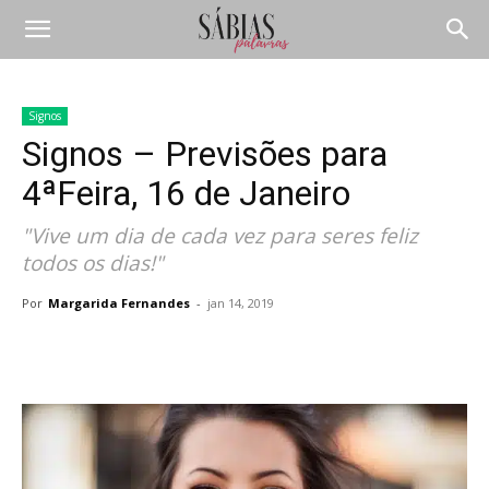
Signos
Signos – Previsões para
4ªFeira, 16 de Janeiro
"Vive um dia de cada vez para seres feliz
todos os dias!"
Por
Margarida Fernandes
-
jan 14, 2019
Compartilhar