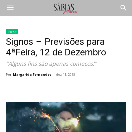
Signos
Signos – Previsões para
4ªFeira, 12 de Dezembro
"Alguns fins são apenas começos!"
Por
Margarida Fernandes
-
dez 11, 2018
Compartilhar