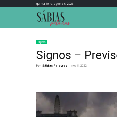
quinta-feira, agosto 6, 2026
Sábias
Palavras
Signos
Signos – Previs
Por
Sábias Palavras
-
nov 8, 2022
Compartilhar