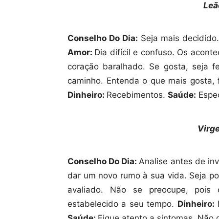
Leã
Conselho Do Dia:
Seja mais decidido.
Amor:
Dia difícil e confuso. Os acon
coração baralhado. Se gosta, seja f
caminho. Entenda o que mais gosta, 
Dinheiro:
Recebimentos.
Saúde:
Espec
Virg
Conselho Do Dia:
Analise antes de inv
dar um novo rumo à sua vida. Seja p
avaliado. Não se preocupe, pois 
estabelecido a seu tempo.
Dinheiro:
Saúde:
Fique atento a sintomas. Não 