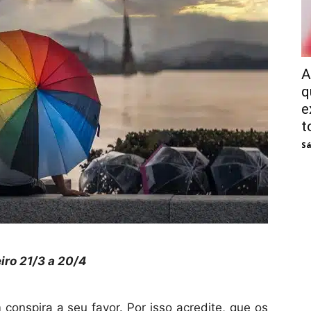
A
q
e
t
Sá
iro 21/3 a 20/4
onspira a seu favor. Por isso acredite, que os