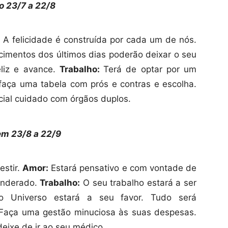
o 23/7 a 22/8
 A felicidade é construída por cada um de nós.
tecimentos dos últimos dias poderão deixar o seu
eliz e avance.
Trabalho:
Terá de optar por um
faça uma tabela com prós e contras e escolha.
ial cuidado com órgãos duplos.
em 23/8 a 22/9
estir.
Amor:
Estará pensativo e com vontade de
onderado.
Trabalho:
O seu trabalho estará a ser
o Universo estará a seu favor. Tudo será
Faça uma gestão minuciosa às suas despesas.
deixe de ir ao seu médico.