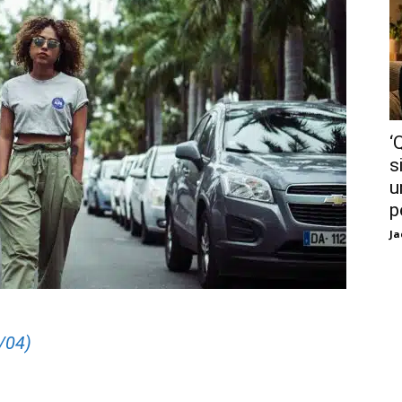
‘
s
u
p
Ja
/04)