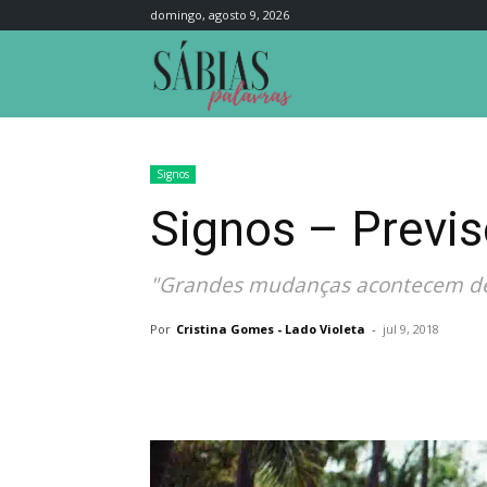
domingo, agosto 9, 2026
Sábias
Palavras
Signos
Signos – Previs
"Grandes mudanças acontecem de 
Por
Cristina Gomes - Lado Violeta
-
jul 9, 2018
Compartilhar