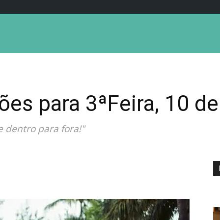
ões para 3ªFeira, 10 de
dentro para fora!"