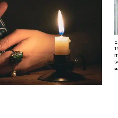
E
t
m
s
Má