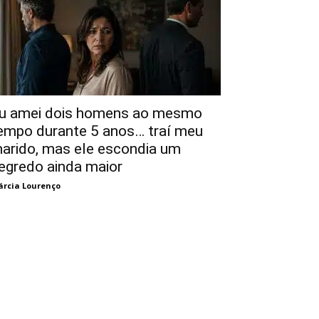
u amei dois homens ao mesmo
empo durante 5 anos… traí meu
arido, mas ele escondia um
egredo ainda maior
rcia Lourenço