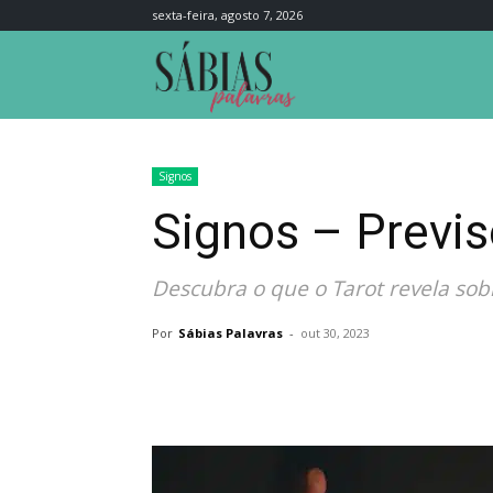
sexta-feira, agosto 7, 2026
Sábias
Palavras
Signos
Signos – Previs
Descubra o que o Tarot revela sobr
Por
Sábias Palavras
-
out 30, 2023
Compartilhar