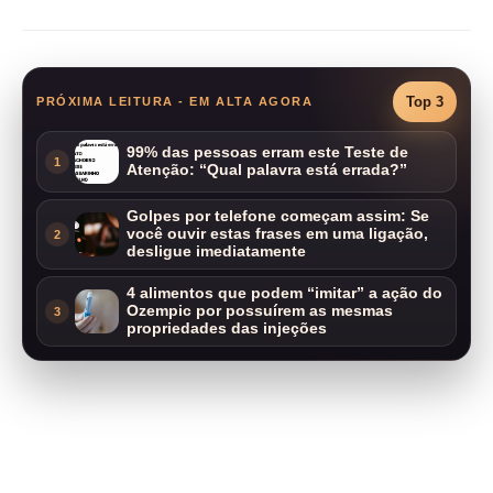
Top 3
PRÓXIMA LEITURA - EM ALTA AGORA
99% das pessoas erram este Teste de
1
Atenção: “Qual palavra está errada?”
Golpes por telefone começam assim: Se
você ouvir estas frases em uma ligação,
2
desligue imediatamente
4 alimentos que podem “imitar” a ação do
Ozempic por possuírem as mesmas
3
propriedades das injeções