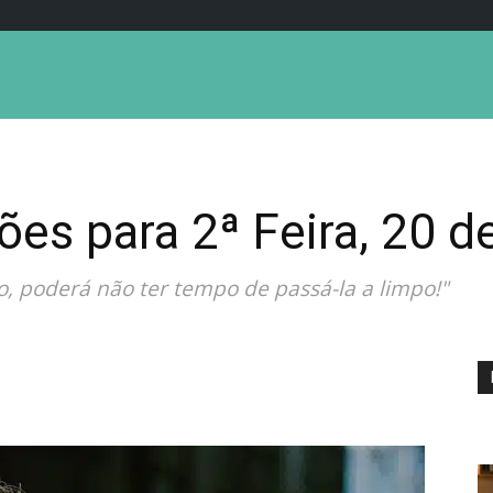
ões para 2ª Feira, 20 d
, poderá não ter tempo de passá-la a limpo!"