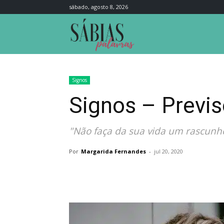
sábado, agosto 8, 2026
Sábias
Palavras
Signos
Signos – Previs
"Não faça da sua vida um rascunho
Por
Margarida Fernandes
-
jul 20, 2020
Compartilhar