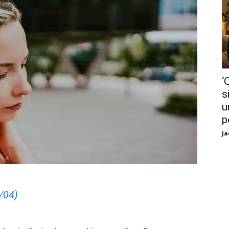
‘
s
u
p
Ja
/04)