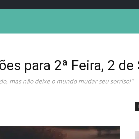
ões para 2ª Feira, 2 d
do, mas não deixe o mundo mudar seu sorriso!"