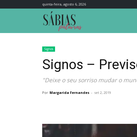
quinta-feira, agosto 6, 2026
Sábias
Palavras
Signos
Signos – Previs
"Deixe o seu sorriso mudar o mun
Por
Margarida Fernandes
-
set 2, 2019
Compartilhar