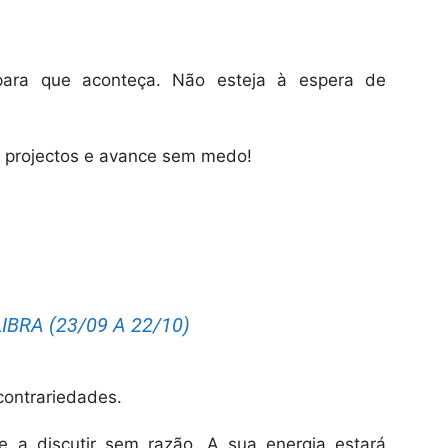
para que aconteça. Não esteja à espera de
ça projectos e avance sem medo!
IBRA (23/09 A 22/10)
contrariedades.
de a discutir sem razão. A sua energia estará