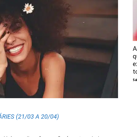
A
q
e
t
Sá
RIES (21/03 A 20/04)