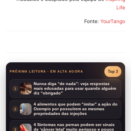
Life
Fonte:
YourTango
Compartilhar
Top 3
PRÓXIMA LEITURA - EM ALTA AGORA
Nunca diga “de nada”: veja respostas
mais educadas para usar quando alguém
1
diz “obrigado”
4 alimentos que podem “imitar” a ação do
Ozempic por possuírem as mesmas
2
propriedades das injeções
4 Sintomas nas pernas podem ser sinais
de ‘câncer letal’ muito perigoso e pouco
3