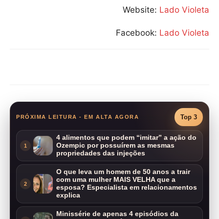
Website:
Lado Violeta
Facebook:
Lado Violeta
Compartilhar
Top 3
PRÓXIMA LEITURA - EM ALTA AGORA
4 alimentos que podem “imitar” a ação do
Ozempic por possuírem as mesmas
1
propriedades das injeções
O que leva um homem de 50 anos a trair
com uma mulher MAIS VELHA que a
2
esposa? Especialista em relacionamentos
explica
Minissérie de apenas 4 episódios da