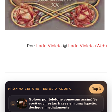
Por:
Lado Violeta
@
Lado Violeta (Web)
Compartilhar
Top 3
PRÓXIMA LEITURA - EM ALTA AGORA
Golpes por telefone começam assim: Se
você ouvir estas frases em uma ligação,
1
desligue imediatamente