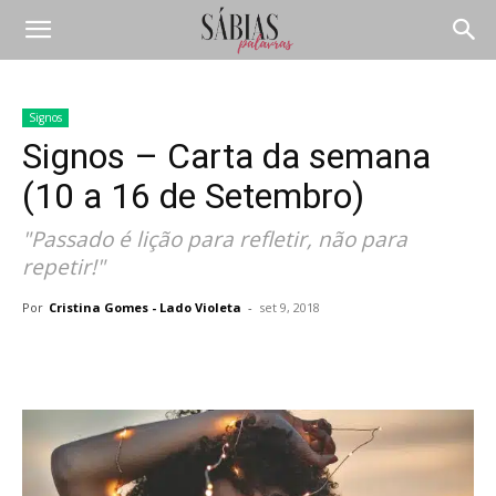
Signos
Signos – Carta da semana
(10 a 16 de Setembro)
"Passado é lição para refletir, não para
repetir!"
Por
Cristina Gomes - Lado Violeta
-
set 9, 2018
Compartilhar