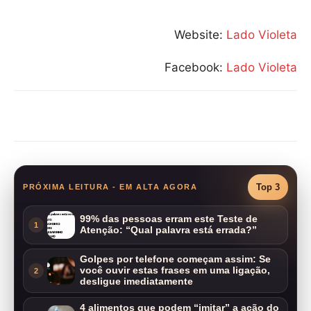
Website:
Lado Violeta
Facebook:
Lado Violeta
Compartilhar
Top 3
PRÓXIMA LEITURA - EM ALTA AGORA
99% das pessoas erram este Teste de
1
Atenção: “Qual palavra está errada?”
Golpes por telefone começam assim: Se
você ouvir estas frases em uma ligação,
2
desligue imediatamente
4 alimentos que podem “imitar” a ação do