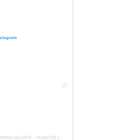
nstagram
UMA PUBLICAÇÃO COMPARTILHADA POR KARINA SEGATO – VOMIT3D (@KARINASEGATO)