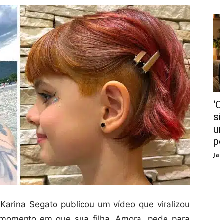
‘
s
u
p
Ja
a Karina Segato publicou um vídeo que viralizou
o momento em que sua filha, Amora, pede para