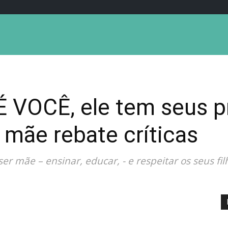
É VOCÊ, ele tem seus p
: mãe rebate críticas
er mãe – ensinar, educar, - e respeitar os seus f