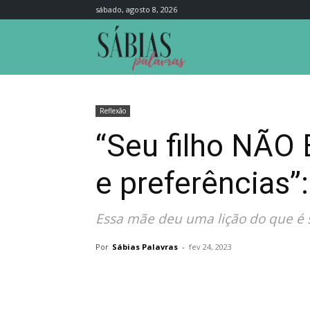
sábado, agosto 8, 2026
Sábias
Palavras
Reflexão
“Seu filho NÃO 
e preferências”
Essa mãe deu uma lição do que é s
Por
Sábias Palavras
-
fev 24, 2023
Compartilhar