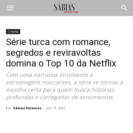
Cinema
Série turca com romance,
segredos e reviravoltas
domina o Top 10 da Netflix
Com uma narrativa envolvente e
personagens marcantes, a série se tornou a
escolha certa para quem busca histórias
profundas e carregadas de sentimentos.
Por
Sábias Palavras
-
dez 19, 2025
Compartilhar