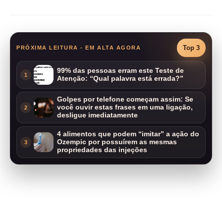
Top 3
PRÓXIMA LEITURA - EM ALTA AGORA
99% das pessoas erram este Teste de
1
Atenção: “Qual palavra está errada?”
Golpes por telefone começam assim: Se
você ouvir estas frases em uma ligação,
2
desligue imediatamente
4 alimentos que podem “imitar” a ação do
Ozempic por possuírem as mesmas
3
propriedades das injeções