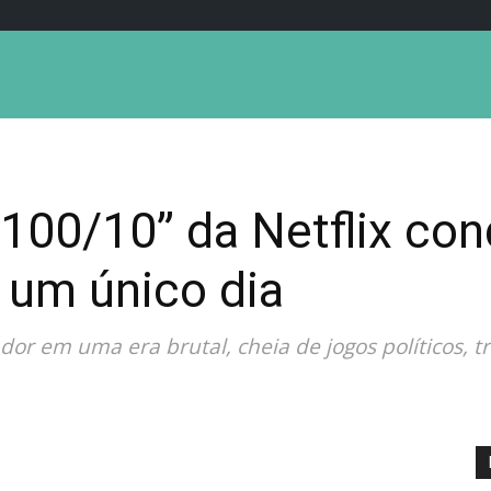
“100/10” da Netflix con
um único dia
or em uma era brutal, cheia de jogos políticos, t