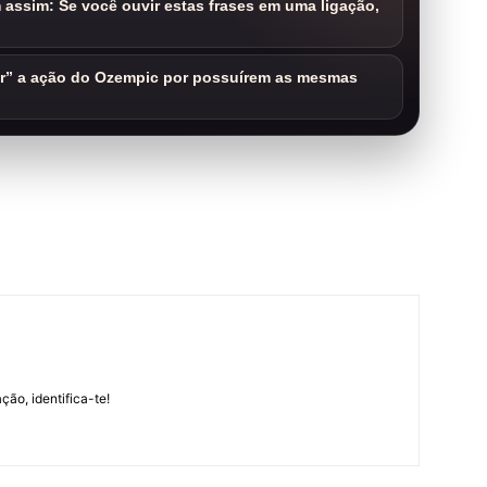
assim: Se você ouvir estas frases em uma ligação,
ar” a ação do Ozempic por possuírem as mesmas
m
ção, identifica-te!