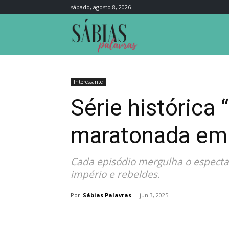
sábado, agosto 8, 2026
Sábias
Palavras
Interessante
Série histórica 
maratonada em 
Cada episódio mergulha o espectad
império e rebeldes.
Por
Sábias Palavras
-
jun 3, 2025
Compartilhar