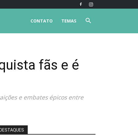
CONTATO
TEMAS
quista fãs e é
raições e embates épicos entre
DESTAQUES