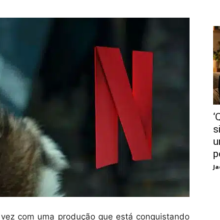
‘
s
u
p
Ja
vez com uma produção que está conquistando