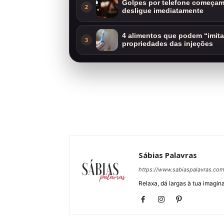
Golpes por telefone começam 
2
desligue imediatamente
4 alimentos que podem “imit
3
propriedades das injeções
Sábias Palavras
https://www.sabiaspalavras.co
Relaxa, dá largas à tua imagina