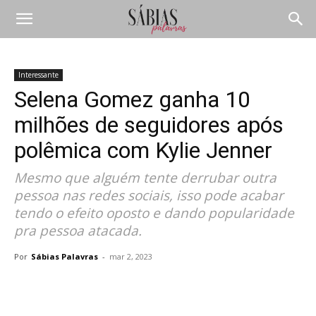
Interessante
Selena Gomez ganha 10
milhões de seguidores após
polêmica com Kylie Jenner
Mesmo que alguém tente derrubar outra
pessoa nas redes sociais, isso pode acabar
tendo o efeito oposto e dando popularidade
pra pessoa atacada.
Por
Sábias Palavras
-
mar 2, 2023
Compartilhar